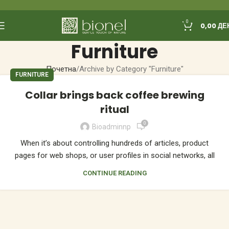
0
0,00
ДЕ
Furniture
Почетна
Archive by Category "Furniture"
FURNITURE
Collar brings back coffee brewing
ritual
0
Bioadminnp
When it’s about controlling hundreds of articles, product
pages for web shops, or user profiles in social networks, all
CONTINUE READING