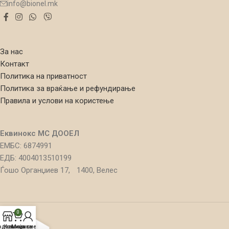
info@bionel.mk
За нас
Контакт
Политика на приватност
Политика за враќање и рефундирање
Правила и услови на користење
Еквинокс МС ДООЕЛ
ЕМБС: 6874991
ЕДБ: 4004013510199
Ѓошо Органџиев 17, 1400, Велес
0
одавница
Кошничка
Моја сметка